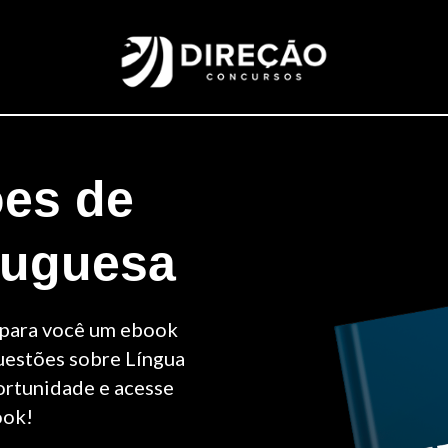
ões de
tuguesa
 para você um ebook
uestões sobre Língua
ortunidade e acesse
ook!